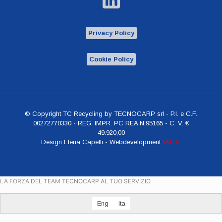
Privacy Policy
Cookie Policy
© Copyright TC Recycling by TECNOCARP srl - P.I. e C.F.
00272770330 - REG. IMPR. PC REA N.95165 - C. V. €
49.920,00
Design Elena Capelli - Webdevelopment
MADE
LA FORZA DEL TEAM TECNOCARP AL TUO SERVIZIO
Eng
Ita