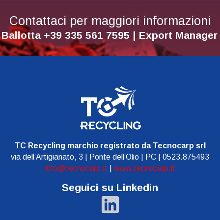
Contattaci per maggiori informazioni
 Ballotta +39 335 561 7595 | Export Manage
TC Recycling marchio registrato da Tecnocarp srl
via dell’Artigianato, 3 | Ponte dell’Olio | PC | 0523.875493
info@tecnocarp.it
|
www.tecnocarp.it
Seguici su Linkedin