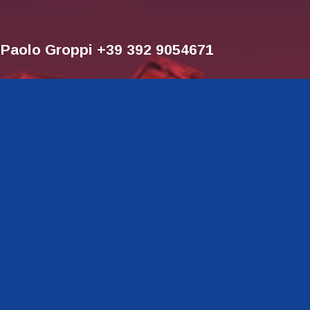
r Paolo Groppi +39 392 9054671