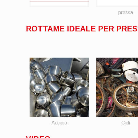
pressa
ROTTAME IDEALE PER PRE
Acciaio
Cicli