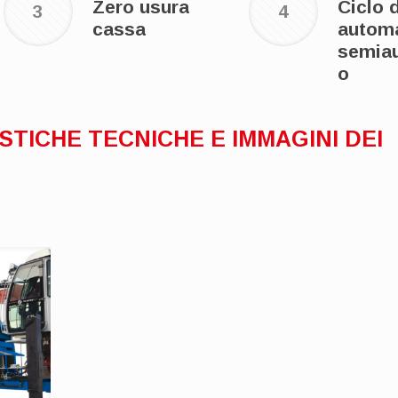
Zero usura
Ciclo 
3
4
cassa
automa
semia
o
TICHE TECNICHE E IMMAGINI DEI