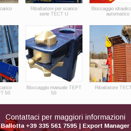
carico
Ribaltatore per scarico
Bloccaggio idraulic
serie TECT U
automatico
carico
Bloccaggio manuale TEPT
Ribaltatore TEC
PT 50
50
Contattaci per maggiori informazioni
 Ballotta +39 335 561 7595 | Export Manage