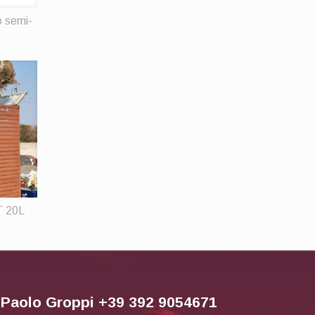
o semi-
T 20L
r Paolo Groppi +39 392 9054671