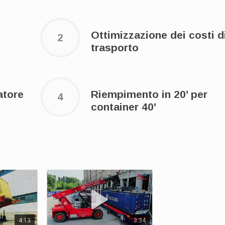
Ottimizzazione dei costi d
2
trasporto
atore
Riempimento in 20’ per
4
container 40’
4:13
3:34