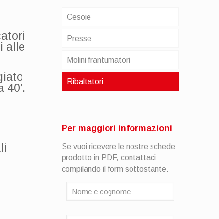
Cesoie
atori
Presse
 alle
Molini frantumatori
giato
Ribaltatori
 40’.
Per maggiori informazioni
li
Se vuoi ricevere le nostre schede
prodotto in PDF, contattaci
compilando il form sottostante.