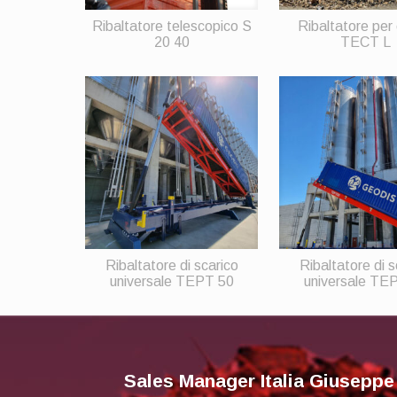
Ribaltatore telescopico S
Ribaltatore per 
20 40
TECT L
Ribaltatore di scarico
Ribaltatore di s
universale TEPT 50
universale TE
Sales Manager Italia Giuseppe