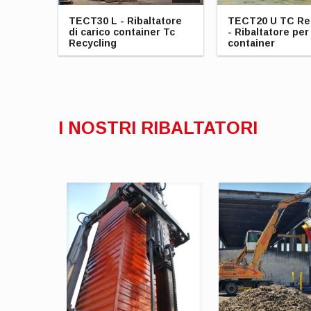
TECT30 L - Ribaltatore
TECT20 U TC Re
di carico container Tc
- Ribaltatore per
Recycling
container
I NOSTRI RIBALTATORI