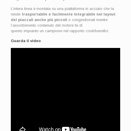
L’intera linea è montata su una piattaforma in acciaio che la
rende
trasportabile e facilmente integrabile nel layout
dei piazzali anche più piccoli
o congestionati mentre
l’assorbimento contenuto del motore fa di
questo impianto un campione nel rapporto costi/benefici.
Guarda il video