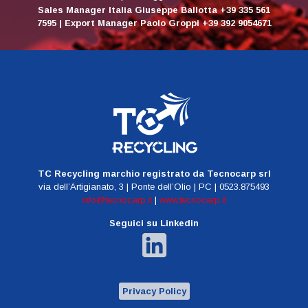
Sales Manager Italia Giuseppe Ballotta +39 335 561
7595 | Export Manager Paolo Groppi +39 392 9054671
TC Recycling marchio registrato da Tecnocarp srl
via dell’Artigianato, 3 | Ponte dell’Olio | PC | 0523.875493
info@tecnocarp.it
|
www.tecnocarp.it
Seguici su Linkedin
Privacy Policy