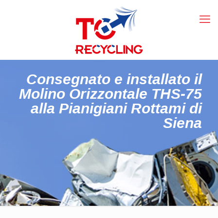
Consegnato e installato il
Molino Orizzontale THS-75
alla Pianigiani Rottami di
Siena