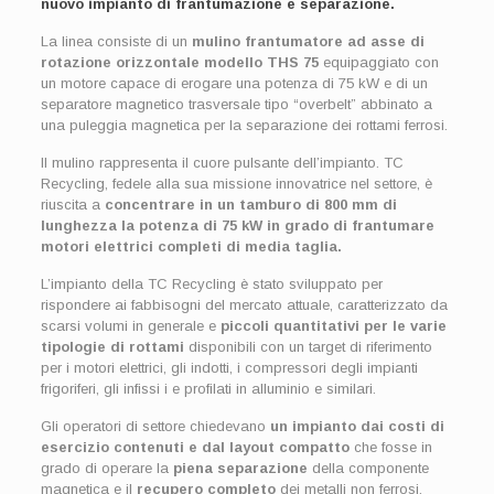
nuovo impianto di frantumazione e separazione.
La linea consiste di un
mulino frantumatore ad asse di
rotazione orizzontale modello THS 75
equipaggiato con
un motore capace di erogare una potenza di 75 kW e di un
separatore magnetico trasversale tipo “overbelt” abbinato a
una puleggia magnetica per la separazione dei rottami ferrosi.
Il mulino rappresenta il cuore pulsante dell’impianto. TC
Recycling, fedele alla sua missione innovatrice nel settore, è
riuscita a
concentrare in un tamburo di 800 mm di
lunghezza la potenza di 75 kW in grado di frantumare
motori elettrici completi di media taglia.
L’impianto della TC Recycling è stato sviluppato per
rispondere ai fabbisogni del mercato attuale, caratterizzato da
scarsi volumi in generale e
piccoli quantitativi per le varie
tipologie di rottami
disponibili con un target di riferimento
per i motori elettrici, gli indotti, i compressori degli impianti
frigoriferi, gli infissi i e profilati in alluminio e similari.
Gli operatori di settore chiedevano
un impianto dai costi di
esercizio contenuti e dal layout compatto
che fosse in
grado di operare la
piena separazione
della componente
magnetica e il
recupero completo
dei metalli non ferrosi.