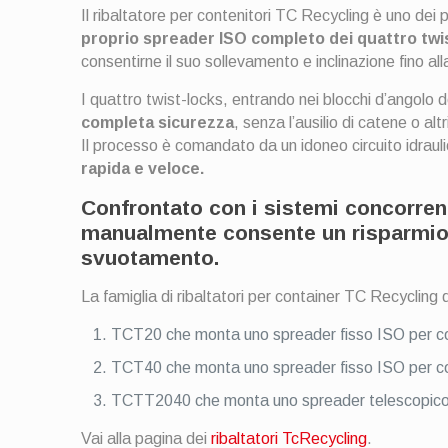
Il ribaltatore per contenitori TC Recycling è uno dei p
proprio spreader ISO completo dei quattro twis
consentirne il suo sollevamento e inclinazione fino all
I quattro twist-locks, entrando nei blocchi d’angolo 
completa sicurezza
, senza l’ausilio di catene o alt
Il processo è comandato da un idoneo circuito idrauli
rapida e veloce.
Confrontato con i sistemi concorrent
manualmente consente un risparmio 
svuotamento.
La famiglia di ribaltatori per container TC Recycling d
TCT20 che monta uno spreader fisso ISO per con
TCT40 che monta uno spreader fisso ISO per con
TCTT2040 che monta uno spreader telescopico I
Vai alla pagina dei
ribaltatori TcRecycling
.