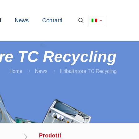
i
News
Contatti
tore TC Recycling
Home
News
Il ribaltatore TC Recycling
Prodotti