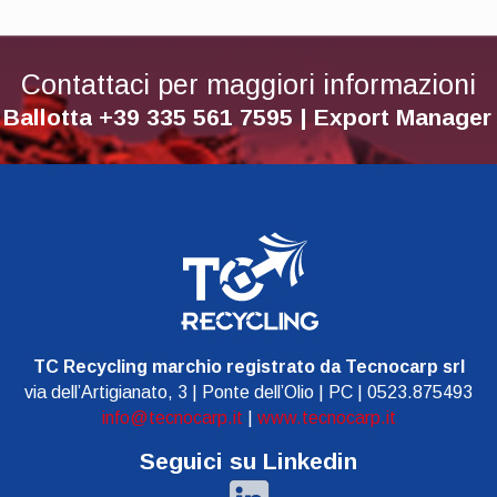
Contattaci per maggiori informazioni
 Ballotta +39 335 561 7595 | Export Manage
TC Recycling marchio registrato da Tecnocarp srl
via dell’Artigianato, 3 | Ponte dell’Olio | PC | 0523.875493
info@tecnocarp.it
|
www.tecnocarp.it
Seguici su Linkedin