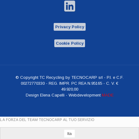
Privacy Policy
Cookie Policy
© Copyright TC Recycling by TECNOCARP srl - P.I. e C.F.
00272770330 - REG. IMPR. PC REA N.95165 - C. V. €
49.920,00
Design Elena Capelli - Webdevelopment
MADE
LA FORZA DEL TEAM TECNOCARP AL TUO SERVIZIO
Ita