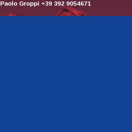
r Paolo Groppi +39 392 9054671