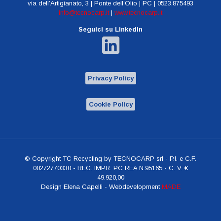
via dell’Artigianato, 3 | Ponte dell’Olio | PC | 0523.875493
info@tecnocarp.it
|
www.tecnocarp.it
Seguici su Linkedin
Privacy Policy
Cookie Policy
© Copyright TC Recycling by TECNOCARP srl - P.I. e C.F.
00272770330 - REG. IMPR. PC REA N.95165 - C. V. €
49.920,00
Design Elena Capelli - Webdevelopment
MADE