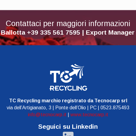
Contattaci per maggiori informazioni
 Ballotta +39 335 561 7595 | Export Manage
TC Recycling marchio registrato da Tecnocarp srl
via dell’Artigianato, 3 | Ponte dell’Olio | PC | 0523.875493
info@tecnocarp.it
|
www.tecnocarp.it
Seguici su Linkedin