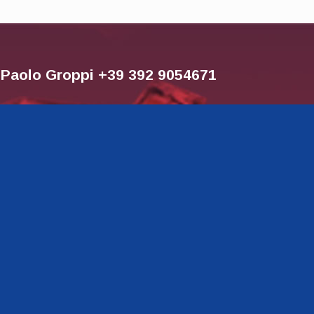
r Paolo Groppi +39 392 9054671